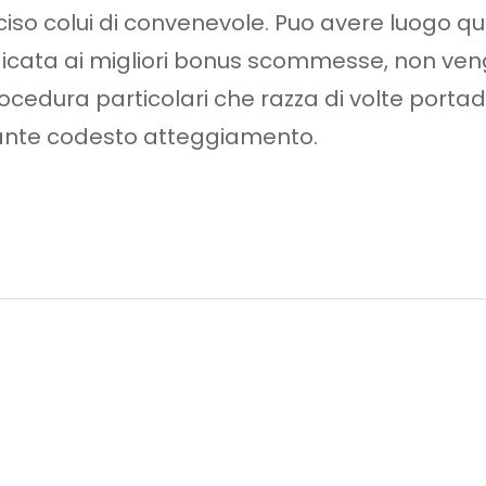
ciso colui di convenevole. Puo avere luogo qu
ata ai migliori bonus scommesse, non venga
dura particolari che razza di volte portad
ediante codesto atteggiamento.