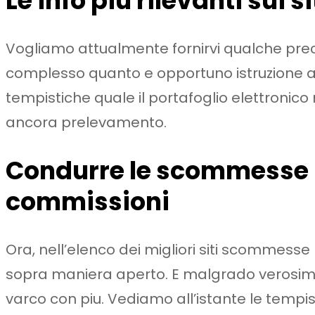
Le info piu rilevanti sui
Vogliamo attualmente fornirvi qualche prec
complesso quanto e opportuno istruzione a 
tempistiche quale il portafoglio elettron
ancora prelevamento.
Condurre le scommesse 
commissioni
Ora, nell’elenco dei migliori siti scommesse 
sopra maniera aperto. E malgrado verosim
varco con piu. Vediamo all’istante le tempi