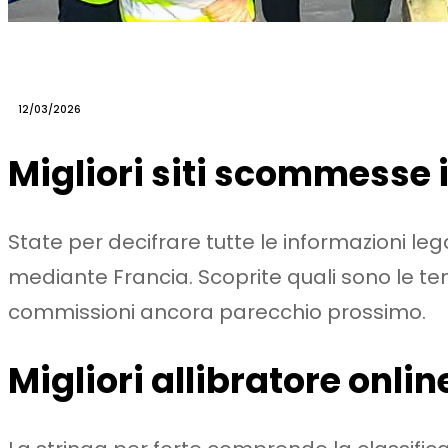
12/03/2026
Migliori siti scommesse 
State per decifrare tutte le informazioni le
mediante Francia. Scoprite quali sono le te
commissioni ancora parecchio prossimo.
Migliori allibratore onli