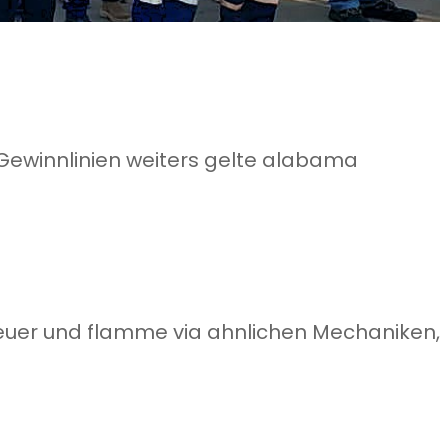
Gewinnlinien weiters gelte alabama
 feuer und flamme via ahnlichen Mechaniken,