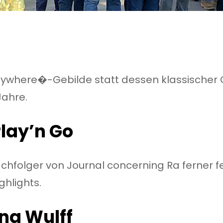
nywhere�-Gebilde statt dessen klassischer 
Jahre.
Play’n Go
 Nachfolger von Journal concerning Ra ferner
ghlights.
ng Wulff