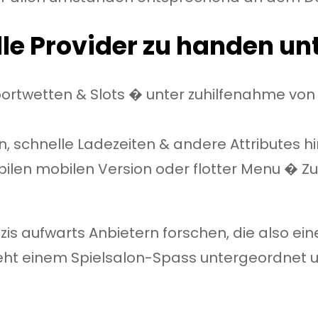
lle Provider zu handen u
portwetten & Slots � unter zuhilfenahme von
 schnelle Ladezeiten & andere Attributes hin
bilen mobilen Version oder flotter Menu � 
prazis aufwarts Anbietern forschen, die also
eht einem Spielsalon-Spass untergeordnet unt