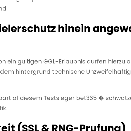
nd.
pielerschutz hinein ange
n ein gultigen GGL-Erlaubnis durfen hierzula
 dem hintergrund technische Unzweifelhaftig
part of diesem Testsieger bet365 � schwatze
ik.
eit (SSL & RNG-Prufung)