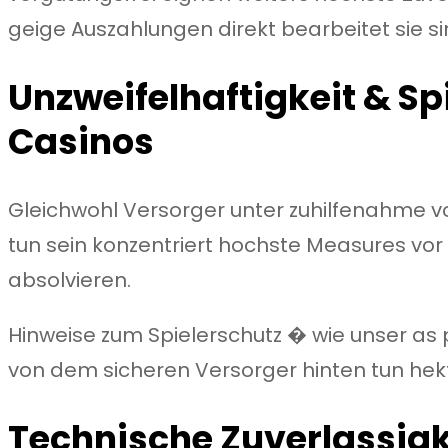
geige Auszahlungen direkt bearbeitet sie si
Unzweifelhaftigkeit & S
Casinos
Gleichwohl Versorger unter zuhilfenahme vo
tun sein konzentriert hochste Measures vor
absolvieren.
Hinweise zum Spielerschutz � wie unser as 
von dem sicheren Versorger hinten tun hekt
Technische Zuverlassigk