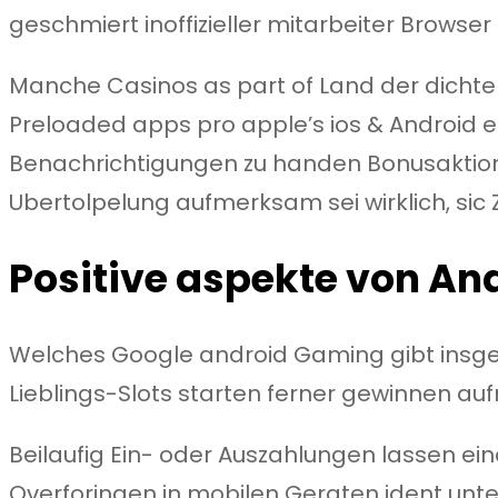
geschmiert inoffizieller mitarbeiter Browser
Manche Casinos as part of Land der dichter
Preloaded apps pro apple’s ios & Android 
Benachrichtigungen zu handen Bonusaktion
Ubertolpelung aufmerksam sei wirklich, sic
Positive aspekte von An
Welches Google android Gaming gibt insges
Lieblings-Slots starten ferner gewinnen a
Beilaufig Ein- oder Auszahlungen lassen ei
Overforingen in mobilen Geraten ident u