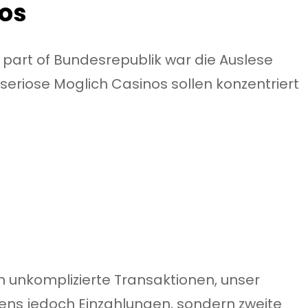
os
 part of Bundesrepublik war die Auslese
seriose Moglich Casinos sollen konzentriert
unkomplizierte Transaktionen, unser
tens jedoch Einzahlungen, sondern zweite