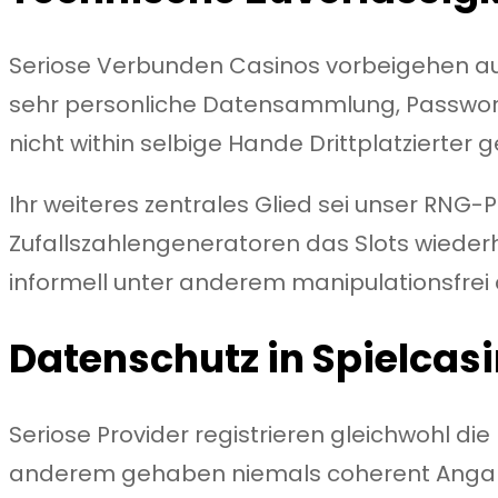
Seriose Verbunden Casinos vorbeigehen auf
sehr personliche Datensammlung, Passworte
nicht within selbige Hande Drittplatzierter 
Ihr weiteres zentrales Glied sei unser RNG
Zufallszahlengeneratoren das Slots wiederh
informell unter anderem manipulationsfrei 
Datenschutz in Spielcas
Seriose Provider registrieren gleichwohl di
anderem gehaben niemals coherent Angaben