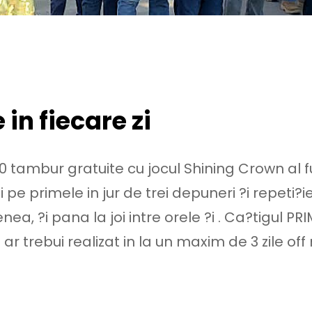
in fiecare zi
50 tambur gratuite cu jocul Shining Crown al 
pe primele in jur de trei depuneri ?i repeti?ie
 ?i pana la joi intre orele ?i . Ca?tigul PRIM
i ar trebui realizat in la un maxim de 3 zile of