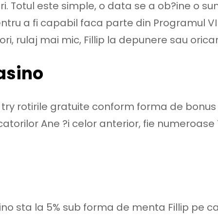
ari. Totul este simple, o data se a ob?ine o
pentru a fi capabil faca parte din Programul 
i, rulaj mai mic, Fillip la depunere sau oricar
asino
o try rotirile gratuite conform forma de bon
atorilor Ane ?i celor anterior, fie numeroase 
sta la 5% sub forma de menta Fillip pe care