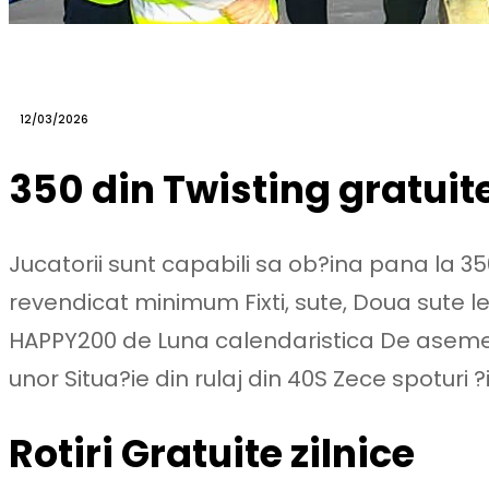
12/03/2026
350 din Twisting gratuite 
Jucatorii sunt capabili sa ob?ina pana la 3
revendicat minimum Fixti, sute, Doua sute lei 
HAPPY200 de Luna calendaristica De asemenea,
unor Situa?ie din rulaj din 40S Zece spoturi ?
Rotiri Gratuite zilnice