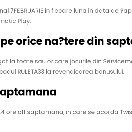
nal 7FEBRUARIE in fiecare luna in data de ?ap
matic Play.
ape orice na?tere din sa
at la toate sau oricare jocurile din Servicem
nd codul RULETA33 la revendicarea bonusului.
f saptamana
24 ore off saptamana, in care se acorda Twis