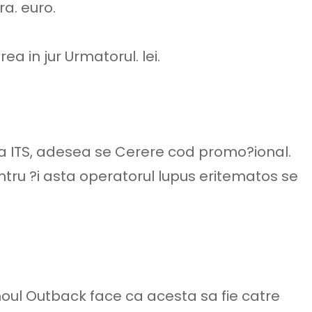
a. euro.
 in jur Urmatorul. lei.
ia ITS, adesea se Cerere cod promo?ional.
ru ?i asta operatorul lupus eritematos se
noul Outback face ca acesta sa fie catre