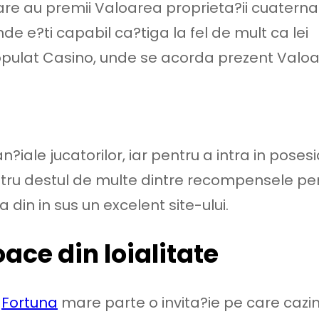
re au premii Valoarea proprieta?ii cuaternar
e e?ti capabil ca?tiga la fel de mult ca lei
ulat Casino, unde se acorda prezent Valoarea
ale jucatorilor, iar pentru a intra in poses
ru destul de multe dintre recompensele pent
din in sus un excelent site-ului.
ace din loialitate
n
Fortuna
mare parte o invita?ie pe care cazi