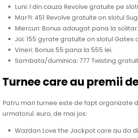
Luni: l din cauza Revolve gratuite pe slo
Mar?i: 451 Revolve gratuite on slotul Sug
Miercuri: Bonus adaugat pana la solitar.0
Joi: 155 gyrate gratuite on slotul Gates 
Vineri: Bonus 55 pana la 555 lei.
Sambata/duminica: 777 Twisting gratuite 
Turnee care au premii de
Patru mari turnee este de fapt organizate de
urmatorul. euro, de mai jos:
Wazdan Love the Jackpot care au da din 