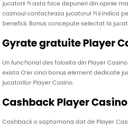
jucatorii ?i asta face depuneri din opinie m
cazinoul contacteaza jucatorul ?i ii indica 
beneficii. Bonus concepute selectat la jucator
Gyrate gratuite Player C
Un func?ional des folosita din Player Casin
exista O’er cinci bonus element dedicate juc
jucatorilor Player Casino.
Cashback Player Casino
Cashback o saptamana dat de Player Casino 