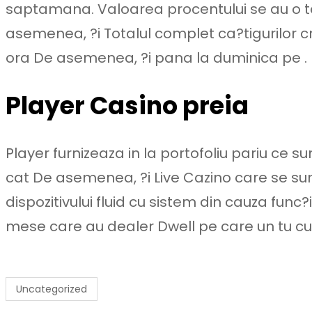
saptamana. Valoarea procentului se au o te
asemenea, ?i Totalul complet ca?tigurilor cr
ora De asemenea, ?i pana la duminica pe .
Player Casino preia
Player furnizeaza in la portofoliu pariu ce su
cat De asemenea, ?i Live Cazino care se sunt
dispozitivului fluid cu sistem din cauza func
mese care au dealer Dwell pe care un tu cu 
Uncategorized