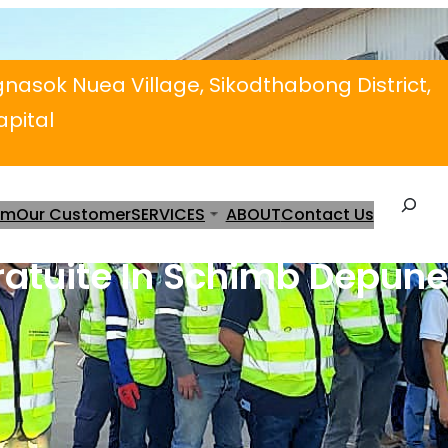
gnasok Nuea Village, Sikodthabong District,
apital
S
am
Our Customer
SERVICES
ABOUT
Contact Us
e
asino Ne Permite Sa Deven
a
ratuite In Schimb Depune
r
c
h