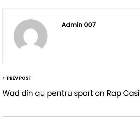
Admin 007
PREV POST
Wad din au pentru sport on Rap Cas