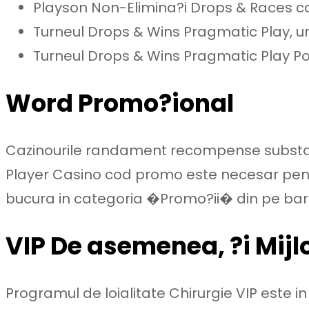
Playson Non-Elimina?i Drops & Races ca
Turneul Drops & Wins Pragmatic Play, und
Turneul Drops & Wins Pragmatic Play Pop
Word Promo?ional
Cazinourile randament recompense substan?i
Player Casino cod promo este necesar pent
bucura in categoria �Promo?ii� din pe bara 
VIP De asemenea, ?i Mijlo
Programul de loialitate Chirurgie VIP este i