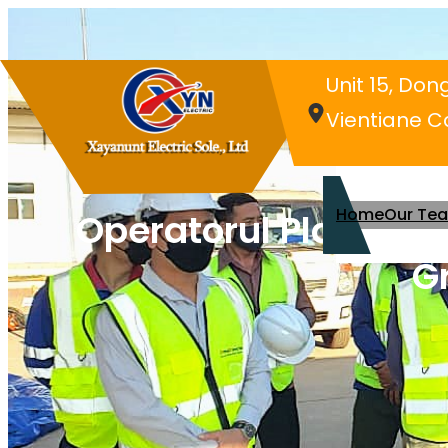
Skip
to
Unit 15, Don
content
Vientiane C
Home
Our Te
Operatorul Player C
G