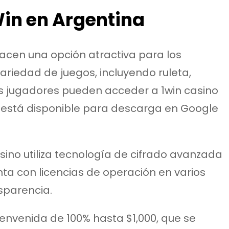
Win en Argentina
hacen una opción atractiva para los
variedad de juegos, incluyendo ruleta,
os jugadores pueden acceder a 1win casino
e está disponible para descarga en Google
casino utiliza tecnología de cifrado avanzada
ta con licencias de operación en varios
sparencia.
envenida de 100% hasta $1,000, que se