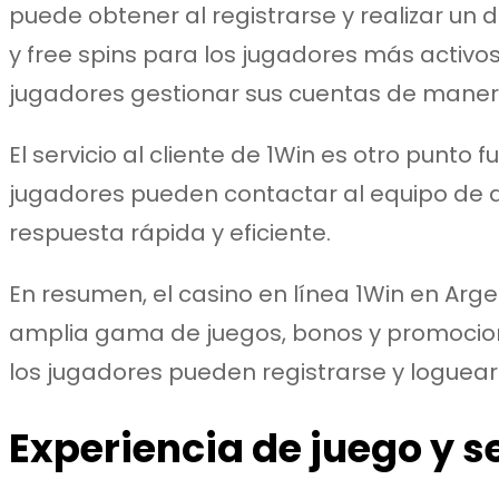
puede obtener al registrarse y realizar un 
y free spins para los jugadores más activos
jugadores gestionar sus cuentas de manera
El servicio al cliente de 1Win es otro punto 
jugadores pueden contactar al equipo de ate
respuesta rápida y eficiente.
En resumen, el casino en línea 1Win en Arge
amplia gama de juegos, bonos y promociones
los jugadores pueden registrarse y loguears
Experiencia de juego y s