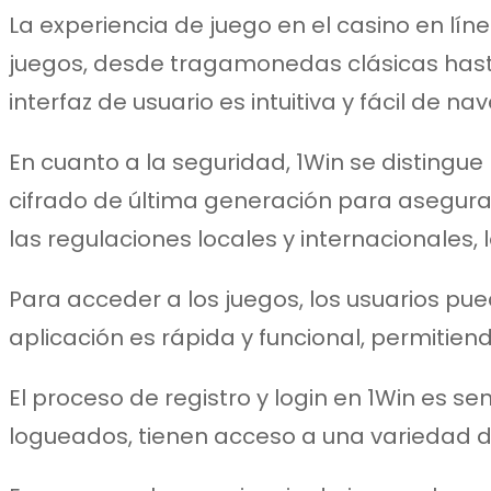
La experiencia de juego en el casino en lín
juegos, desde tragamonedas clásicas hasta r
interfaz de usuario es intuitiva y fácil de nav
En cuanto a la seguridad, 1Win se distingue
cifrado de última generación para asegura
las regulaciones locales y internacionales,
Para acceder a los juegos, los usuarios pue
aplicación es rápida y funcional, permitien
El proceso de registro y login en 1Win es s
logueados, tienen acceso a una variedad de 