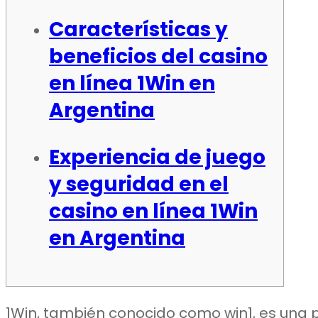
Características y
beneficios del casino
en línea 1Win en
Argentina
Experiencia de juego
y seguridad en el
casino en línea 1Win
en Argentina
1Win, también conocido como win1, es una 