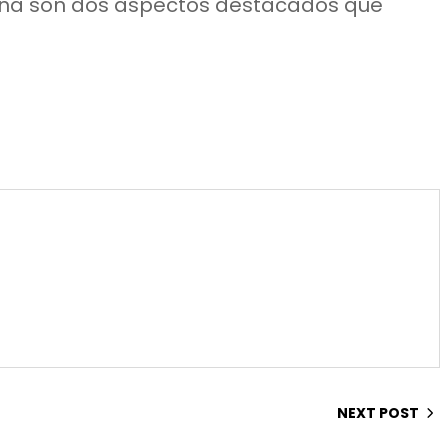
ntina son dos aspectos destacados que
NEXT POST