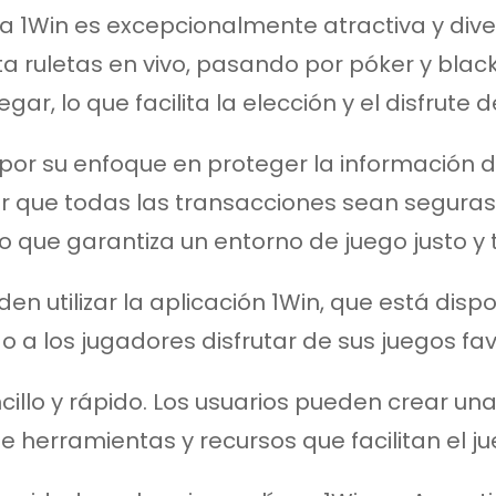
ea 1Win es excepcionalmente atractiva y dive
uletas en vivo, pasando por póker y blackja
egar, lo que facilita la elección y el disfrute d
 por su enfoque en proteger la información de
r que todas las transacciones sean seguras
 lo que garantiza un entorno de juego justo y
den utilizar la aplicación 1Win, que está dis
do a los jugadores disfrutar de sus juegos fa
encillo y rápido. Los usuarios pueden crear u
herramientas y recursos que facilitan el ju