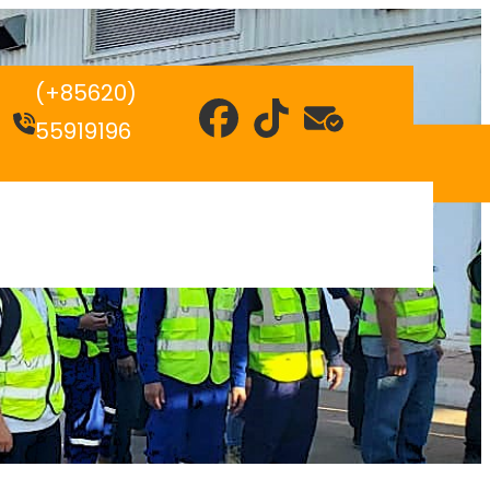
(+85620)
55919196
ino En Línea