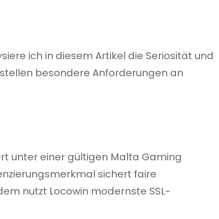
ere ich in diesem Artikel die Seriosität und
en stellen besondere Anforderungen an
iert unter einer gültigen Malta Gaming
enzierungsmerkmal sichert faire
udem nutzt Locowin modernste SSL-