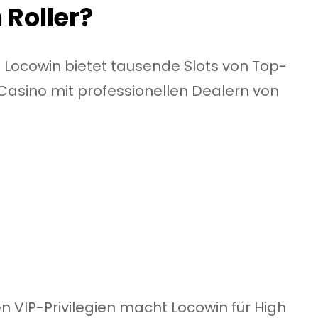
Roller?
n. Locowin bietet tausende Slots von Top-
Casino mit professionellen Dealern von
VIP-Privilegien macht Locowin für High