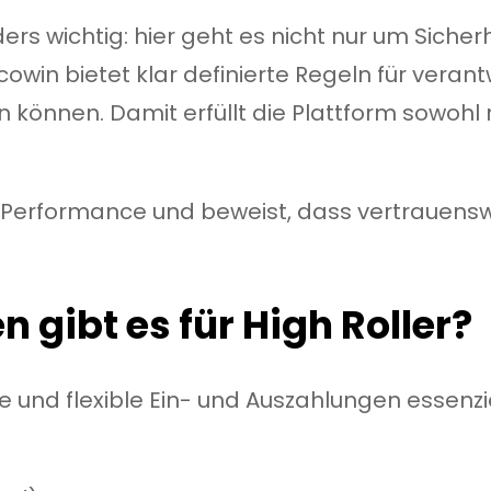
ers wichtig: hier geht es nicht nur um Siche
in bietet klar definierte Regeln für verantw
n können. Damit erfüllt die Plattform sowohl
e Performance und beweist, dass vertrauensw
gibt es für High Roller?
e und flexible Ein- und Auszahlungen essenziel