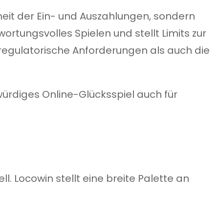
rheit der Ein- und Auszahlungen, sondern
ortungsvolles Spielen und stellt Limits zur
 regulatorische Anforderungen als auch die
ürdiges Online-Glücksspiel auch für
l. Locowin stellt eine breite Palette an