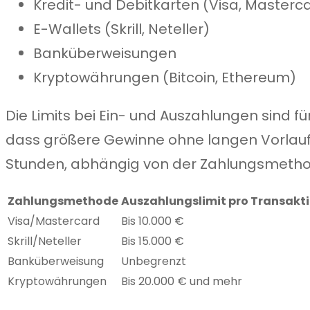
Kredit- und Debitkarten (Visa, Masterc
E-Wallets (Skrill, Neteller)
Banküberweisungen
Kryptowährungen (Bitcoin, Ethereum)
Die Limits bei Ein- und Auszahlungen sind fü
dass größere Gewinne ohne langen Vorlauf 
Stunden, abhängig von der Zahlungsmethode,
Zahlungsmethode
Auszahlungslimit pro Transakt
Visa/Mastercard
Bis 10.000 €
Skrill/Neteller
Bis 15.000 €
Banküberweisung
Unbegrenzt
Kryptowährungen
Bis 20.000 € und mehr