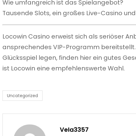
Wie umfangreich ist das Spielangebot?
Tausende Slots, ein großes Live-Casino un
Locowin Casino erweist sich als seriöser Anb
ansprechendes VIP-Programm bereitstellt. 
Glücksspiel legen, finden hier ein gutes Ge
ist Locowin eine empfehlenswerte Wahl.
Uncategorized
Vela3357