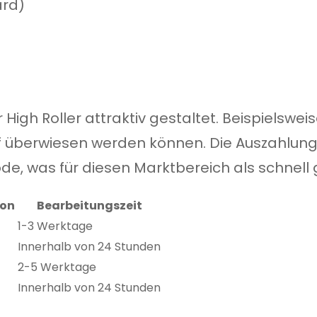
ard)
r High Roller attraktiv gestaltet. Beispielsw
überwiesen werden können. Die Auszahlungsd
 was für diesen Marktbereich als schnell gi
ion
Bearbeitungszeit
1-3 Werktage
Innerhalb von 24 Stunden
2-5 Werktage
Innerhalb von 24 Stunden