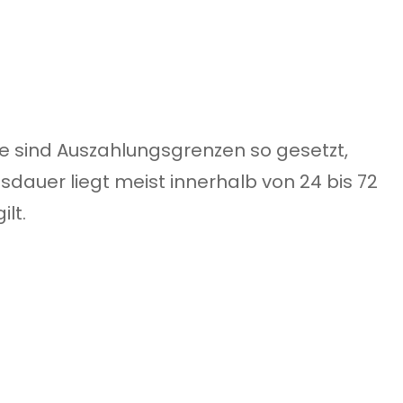
eise sind Auszahlungsgrenzen so gesetzt,
auer liegt meist innerhalb von 24 bis 72
lt.