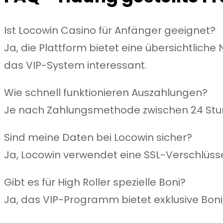
Ist Locowin Casino für Anfänger geeignet?
Ja, die Plattform bietet eine übersichtliche
das VIP-System interessant.
Wie schnell funktionieren Auszahlungen?
Je nach Zahlungsmethode zwischen 24 Stun
Sind meine Daten bei Locowin sicher?
Ja, Locowin verwendet eine SSL-Verschlüsse
Gibt es für High Roller spezielle Boni?
Ja, das VIP-Programm bietet exklusive Boni,