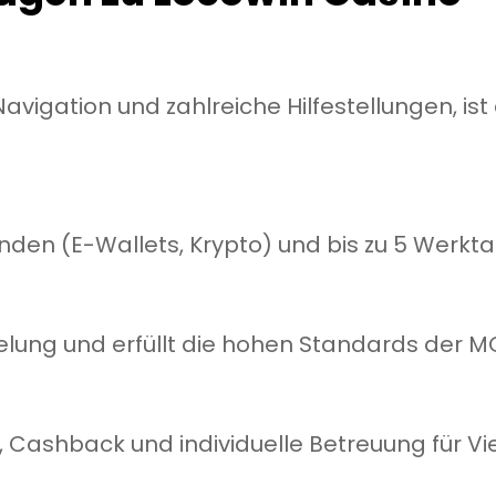
 Navigation und zahlreiche Hilfestellungen, i
den (E-Wallets, Krypto) und bis zu 5 Werkt
lung und erfüllt die hohen Standards der MG
 Cashback und individuelle Betreuung für Vie