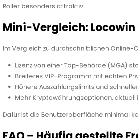
Roller besonders attraktiv.
Mini-Vergleich: Locowin
Im Vergleich zu durchschnittlichen Online-C
Lizenz von einer Top-Behörde (MGA) stat
Breiteres VIP-Programm mit echten Priv
Höhere Auszahlungslimits und schnelle
Mehr Kryptowährungsoptionen, aktuell i
Dafür ist die Benutzeroberfläche minimal k
FAQ – Häufig gestellte F