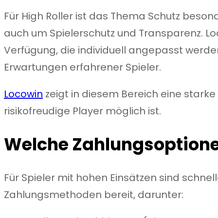
Für High Roller ist das Thema Schutz besond
auch um Spielerschutz und Transparenz. Locow
Verfügung, die individuell angepasst werde
Erwartungen erfahrener Spieler.
Locowin
zeigt in diesem Bereich eine stark
risikofreudige Player möglich ist.
Welche Zahlungsoptionen 
Für Spieler mit hohen Einsätzen sind schnell
Zahlungsmethoden bereit, darunter: