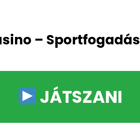
sino – Sportfogadás 
JÁTSZANI