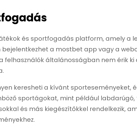
tfogadás
átékok és sportfogadás platform, amely a 
n bejelentkezhet a mostbet app vagy a webol
a felhasználók általánosságban nem érik ki a
a.
nyen keresheti a kívánt sporteseményeket, 
öző sportágokat, mint például labdarúgó, teni
sokkal és más kiegészítőkkel rendelkezik, 
lményekhez.