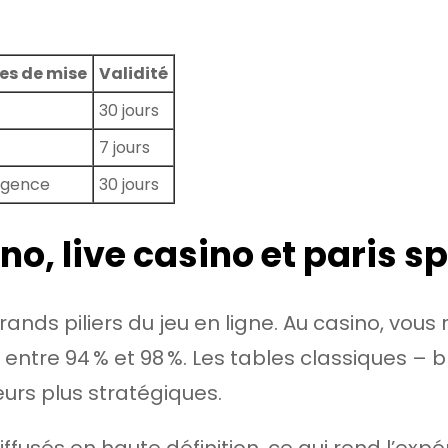
es de mise
Validité
30 jours
7 jours
igence
30 jours
no, live casino et paris sp
ands piliers du jeu en ligne. Au casino, vous
 entre 94 % et 98 %. Les tables classiques – b
eurs plus stratégiques.
iffusés en haute définition, ce qui rend l’ex