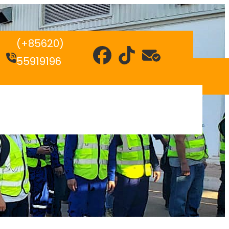
(+85620)
55919196
 Savoir