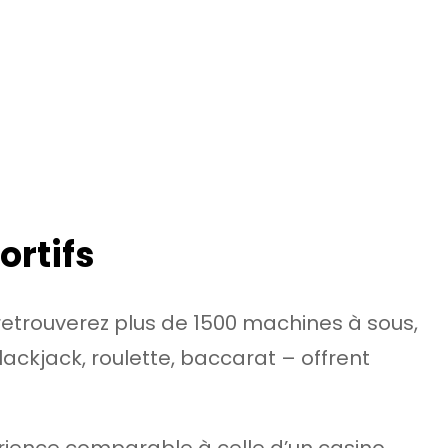
ortifs
 retrouverez plus de 1500 machines à sous,
lackjack, roulette, baccarat – offrent
périence comparable à celle d’un casino