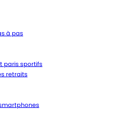
as à pas
t paris sportifs
s retraits
r smartphones