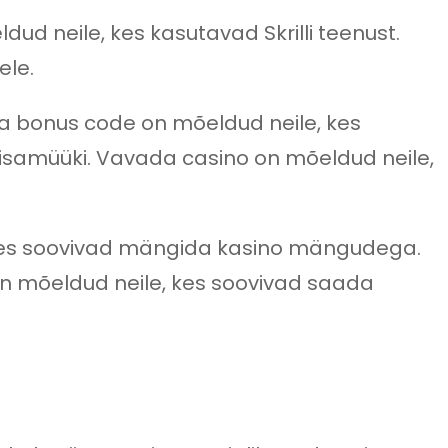
ud neile, kes kasutavad Skrilli teenust.
ele.
a bonus code on mõeldud neile, kes
isamüüki. Vavada casino on mõeldud neile,
, kes soovivad mängida kasino mängudega.
n mõeldud neile, kes soovivad saada