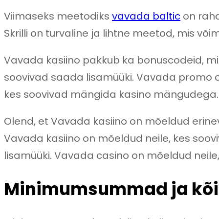
Viimaseks meetodiks
vavada baltic
on raha
Skrilli on turvaline ja lihtne meetod, mis v
Vavada kasiino pakkub ka bonuscodeid, mi
soovivad saada lisamüüki. Vavada promo c
kes soovivad mängida kasino mängudega.
Olend, et Vavada kasiino on mõeldud erine
Vavada kasiino on mõeldud neile, kes soo
lisamüüki. Vavada casino on mõeldud neil
Minimumsummad ja kõig