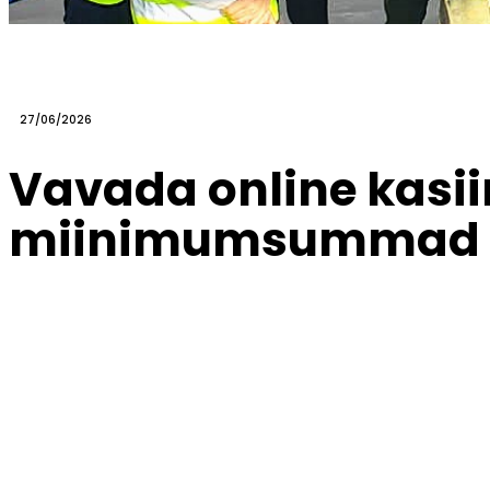
27/06/2026
Vavada online kasii
miinimumsummad