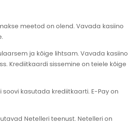
issemakse meetod on olend. Vavada kasiino
.
laarsem ja kõige lihtsam. Vavada kasiino
s. Krediitkaardi sissemine on teiele kõige
soovi kasutada krediitkaarti. E-Pay on
avad Netelleri teenust. Netelleri on