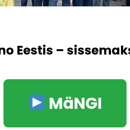
no Eestis – sissemak
MäNGI